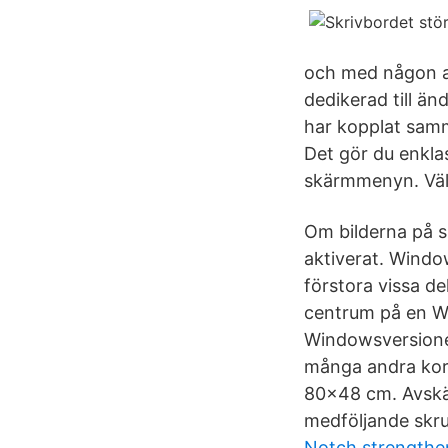
och med någon an
dedikerad till ä
har kopplat sam
Det gör du enkla
skärmmenyn. Välj
Om bilderna på s
aktiverat. Window
förstora vissa de
centrum på en W
Windowsversioner
många andra kor
80x48 cm. Avskär
medföljande skru
Notch strengthe