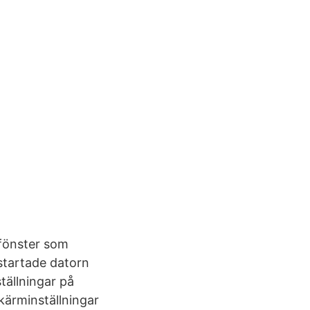
mfönster som
 startade datorn
tällningar på
kärminställningar