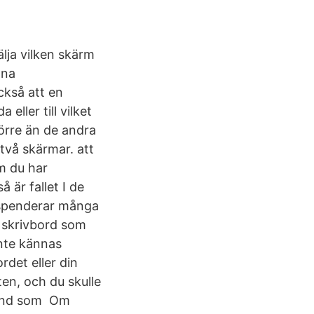
älja vilken skärm
gna
ckså att en
eller till vilket
törre än de andra
två skärmar. att
m du har
å är fallet I de
 spenderar många
 skrivbord som
inte kännas
rdet eller din
ten, och du skulle
 känd som Om