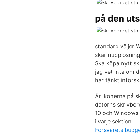
på den ut
standard väljer 
skärmupplösning,
Ska köpa nytt sk
jag vet inte om d
har tänkt införs
Är ikonerna på sk
datorns skrivbor
10 och Windows 7.
i varje sektion.
Försvarets budg