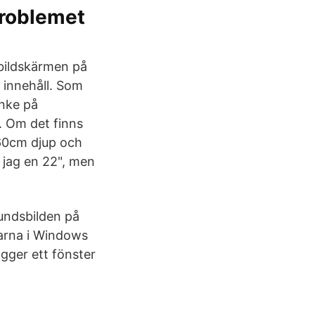
problemet
 bildskärmen på
 innehåll. Som
anke på
. Om det finns
 60cm djup och
 jag en 22", men
rundsbilden på
garna i Windows
ägger ett fönster