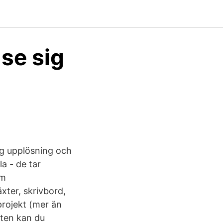
 se sig
hög upplösning och
la - de tar
om
xter, skrivbord,
projekt (mer än
nten kan du