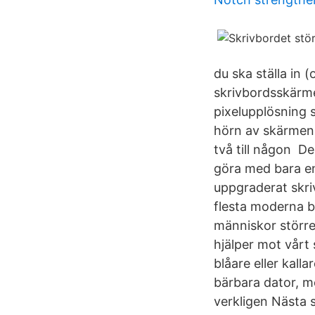
du ska ställa in 
skrivbordsskärme
pixelupplösning s
hörn av skärmen d
två till någon D
göra med bara e
uppgraderat skrivb
flesta moderna 
människor större
hjälper mot vårt 
blåare eller kalla
bärbara dator, me
verkligen Nästa 