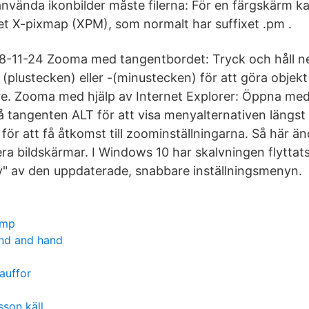
använda ikonbilder måste filerna: För en färgskärm 
tet X-pixmap (XPM), som normalt har suffixet .pm .
-11-24 Zooma med tangentbordet: Tryck och håll 
 (plustecken) eller -(minustecken) för att göra objek
dre. Zooma med hjälp av Internet Explorer: Öppna med
å tangenten ALT för att visa menyalternativen längst 
ör att få åtkomst till zoominställningarna. Så här än
era bildskärmar. I Windows 10 har skalvningen flyttats 
ay" av den uppdaterade, snabbare inställningsmenyn.
amp
and and hand
auffor
son käll