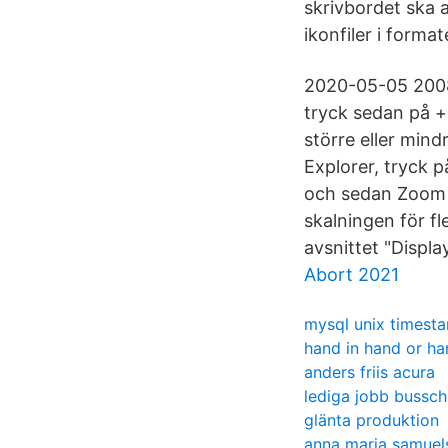
skrivbordet ska 
ikonfiler i forma
2020-05-05 2008
tryck sedan på +
större eller min
Explorer, tryck p
och sedan Zoom f
skalningen för fl
avsnittet "Displ
Abort 2021
mysql unix timest
hand in hand or h
anders friis acura
lediga jobb bussch
glänta produktion
anna maria samuels