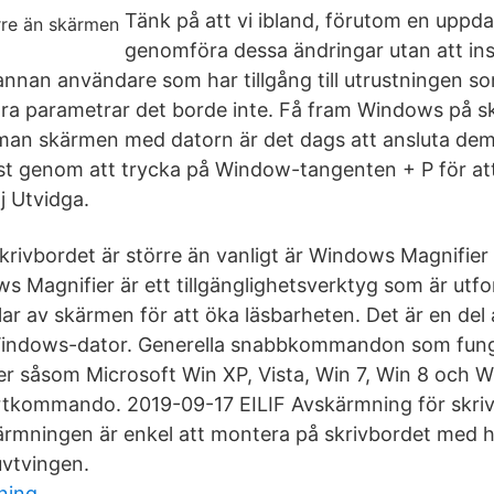
Tänk på att vi ibland, förutom en uppda
genomföra dessa ändringar utan att inse d
nan användare som har tillgång till utrustningen s
ndra parametrar det borde inte. Få fram Windows på 
man skärmen med datorn är det dags att ansluta d
st genom att trycka på Window-tangenten + P för a
 Utvidga.
krivbordet är större än vanligt är Windows Magnifier 
s Magnifier är ett tillgänglighetsverktyg som är utfo
lar av skärmen för att öka läsbarheten. Det är en del
indows-dator. Generella snabbkommandon som funger
 såsom Microsoft Win XP, Vista, Win 7, Win 8 och W
tkommando. 2019-09-17 EILIF Avskärmning för skriv
mningen är enkel att montera på skrivbordet med h
vtvingen.
ning