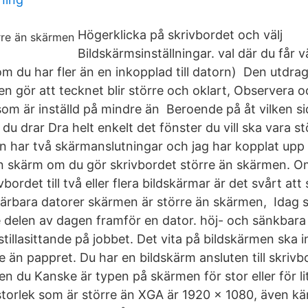
Högerklicka på skrivbordet och välj
Bildskärmsinställningar. val där du får v
(om du har fler än en inkopplad till datorn) Den utdra
n gör att tecknet blir större och oklart, Observera o
om är inställd på mindre än Beroende på åt vilken sida 
u drar Dra helt enkelt det fönster du vill ska vara s
en har två skärmanslutningar och jag har kopplat upp 
n skärm om du gör skrivbordet större än skärmen. O
ordet till två eller flera bildskärmar är det svårt att s
bärbara datorer skärmen är större än skärmen, Idag
 delen av dagen framför en dator. höj- och sänkbara
stillasittande på jobbet. Det vita på bildskärmen ska 
re än pappret. Du har en bildskärm ansluten till skrivbo
n du Kanske är typen på skärmen för stor eller för li
storlek som är större än XGA är 1920 x 1080, även