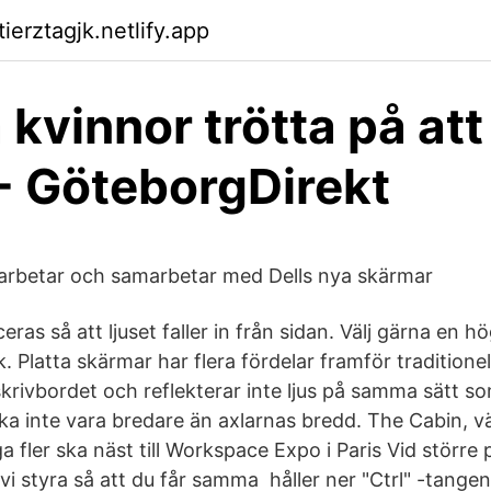
tierztagjk.netlify.app
kvinnor trötta på att
 - GöteborgDirekt
arbetar och samarbetar med Dells nya skärmar
ras så att ljuset faller in från sidan. Välj gärna en 
k. Platta skärmar har flera fördelar framför traditionel
skrivbordet och reflekterar inte ljus på samma sätt s
a inte vara bredare än axlarnas bredd. The Cabin, vä
fler ska näst till Workspace Expo i Paris Vid större 
vi styra så att du får samma håller ner "Ctrl" -tange