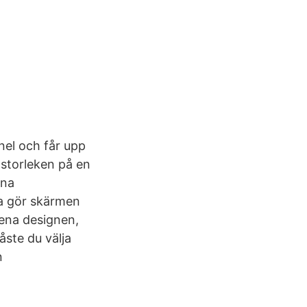
nel och får upp
 storleken på en
nna
tta gör skärmen
rena designen,
åste du välja
n