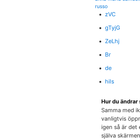
russo
zVC
gTyjG
ZeLhj
Br
de
hiIs
Hur du ändrar
Samma med iko
vanligtvis öpp
igen så är det
själva skärmen