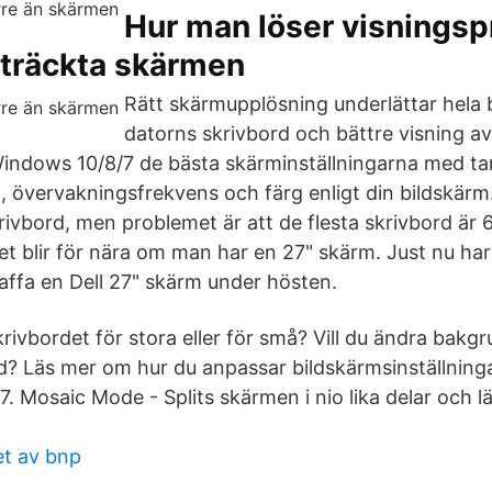
Hur man löser visnings
sträckta skärmen
Rätt skärmupplösning underlättar hela
datorns skrivbord och bättre visning av
Windows 10/8/7 de bästa skärminställningarna med t
 övervakningsfrekvens och färg enligt din bildskärm
rivbord, men problemet är att de flesta skrivbord är
et blir för nära om man har en 27" skärm. Just nu har
kaffa en Dell 27" skärm under hösten.
rivbordet för stora eller för små? Vill du ändra bakg
d? Läs mer om hur du anpassar bildskärmsinställnin
 Mosaic Mode - Splits skärmen i nio lika delar och l
et av bnp