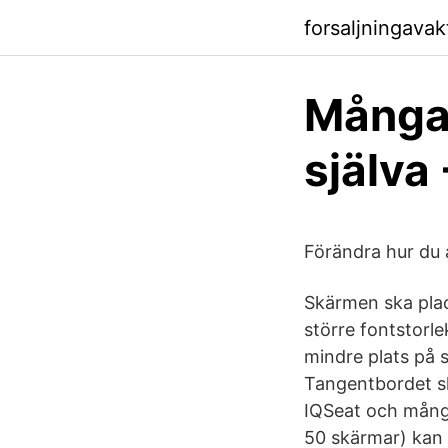
forsaljningavak
Många 
själva
Förändra hur du 
Skärmen ska place
större fontstorle
mindre plats på 
Tangentbordet sk
IQSeat och många 
50 skärmar) kan 