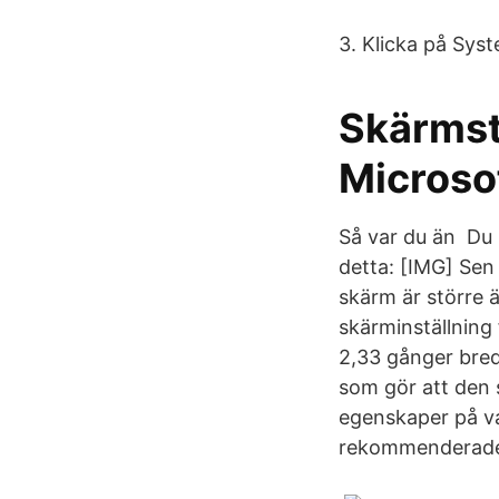
3. Klicka på Syst
Skärmst
Microso
Så var du än Du h
detta: [​IMG] Sen
skärm är större 
skärminställning 
2,33 gånger bred
som gör att den 
egenskaper på va
rekommenderade 