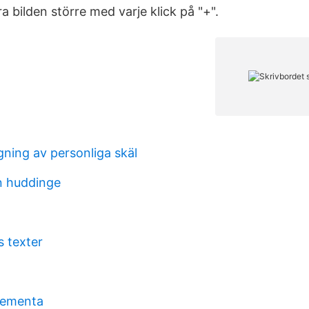
ra bilden större med varje klick på "+".
gning av personliga skäl
n huddinge
s texter
dementa