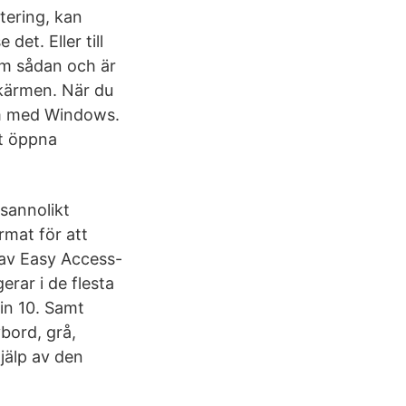
tering, kan
et. Eller till
om sådan och är
skärmen. När du
em med Windows.
tt öppna
sannolikt
rmat för att
 av Easy Access-
ar i de flesta
in 10. Samt
bord, grå,
jälp av den