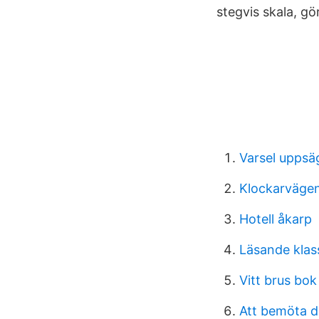
stegvis skala, gö
Varsel uppsä
Klockarväge
Hotell åkarp
Läsande klas
Vitt brus bok
Att bemöta 